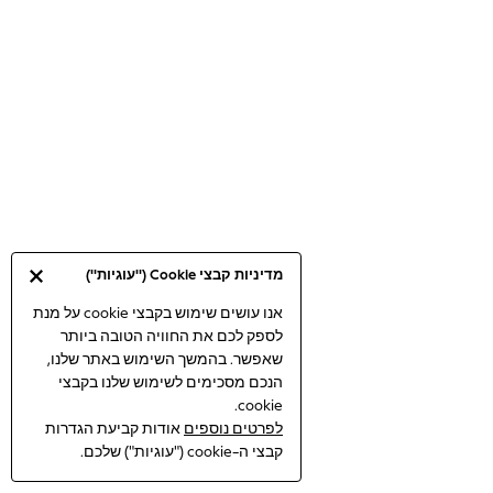
Bodysuits & Vests
Coats & Jackets
Dresses
Jeans
Jumpsuits & Playsuits
Knitwear
Loungewear
Nightwear & Pyjamas
Pants & Leggings
Occasion & Party
מדיניות קבצי Cookie ("עוגיות")
Schoolwear
Sets & Outfits
אנו עושים שימוש בקבצי cookie על מנת
לספק לכם את החוויה הטובה ביותר
Shirts & Blouses
שאפשר. בהמשך השימוש באתר שלנו,
Shorts & Skirts
הנכם מסכימים לשימוש שלנו בקבצי
Sportswear
cookie.
Sweatshirts & Hoodies
לפרטים נוספים
אודות קביעת הגדרות
Swimwear
קבצי ה-cookie ("עוגיות") שלכם.
Tops & T-shirts