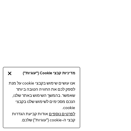
Bodysuits & Vests
Coats & Jackets
Dresses
Jeans
Jumpsuits & Playsuits
Knitwear
Loungewear
Nightwear & Pyjamas
Pants & Leggings
Occasion & Party
מדיניות קבצי Cookie ("עוגיות")
Schoolwear
Sets & Outfits
אנו עושים שימוש בקבצי cookie על מנת
לספק לכם את החוויה הטובה ביותר
Shirts & Blouses
שאפשר. בהמשך השימוש באתר שלנו,
Shorts & Skirts
הנכם מסכימים לשימוש שלנו בקבצי
Sportswear
cookie.
Sweatshirts & Hoodies
לפרטים נוספים
אודות קביעת הגדרות
Swimwear
קבצי ה-cookie ("עוגיות") שלכם.
Tops & T-shirts