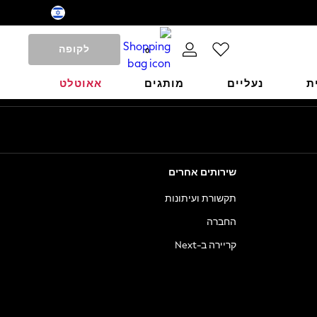
לקופה
0
ת
נעליים
מותגים
אאוטלט
שירותים אחרים
תקשורת ועיתונות
החברה
קריירה ב-Next