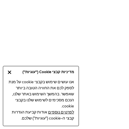
Bodysuits & Vests
Coats & Jackets
Dresses
Jeans
Jumpsuits & Playsuits
Knitwear
Loungewear
Nightwear & Pyjamas
Pants & Leggings
Occasion & Party
מדיניות קבצי Cookie ("עוגיות")
Schoolwear
Sets & Outfits
אנו עושים שימוש בקבצי cookie על מנת
לספק לכם את החוויה הטובה ביותר
Shirts & Blouses
שאפשר. בהמשך השימוש באתר שלנו,
Shorts & Skirts
הנכם מסכימים לשימוש שלנו בקבצי
Sportswear
cookie.
Sweatshirts & Hoodies
לפרטים נוספים
אודות קביעת הגדרות
Swimwear
קבצי ה-cookie ("עוגיות") שלכם.
Tops & T-shirts