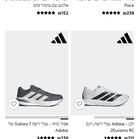
Sets & Outfits
Pace
אלגנט עם עיטור זמש
Shirts
Shorts
Sportswear
Suits & Waistcoats
Sweatshirts & Hoodies
Swimwear
T-Shirts
Tracksuits
100% Cotton Clothing
Tops & T-Shirts
Shorts
Sandals & Sliders
Rash Vests
Sun Safe Swimwear
Sun Hats & Caps
Shop All Footwear
Boots
School Shoes
Slippers
Sneakers & Pumps
לבן - Adidas נעלי ריצה, דגם
אפור כהה - נעלי ריצה 7 Galaxy של
Wide Fit
Adidas
2Duramo RC
Fleeces