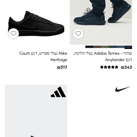
100% Cotton Dresses
Gilets
Hooded
Parkas
Puffers
Raincoats
Shackets
Dresses
T-Shirts
Leggings
שחור - Adidas Terrex נעלי הליכה,
Nike נעלי ספורט, דגם Court
Pants
דגם Anylander
Heritage
Underwear
Footwear
Multipack Leggings
Multipack T-Shirts
Multipack Sleepsuits
Multipack Socks & Tights
Multipack Underwear
All Underwear
New In
Pyjamas
Thermals
Sleepsuits
Socks & Tights