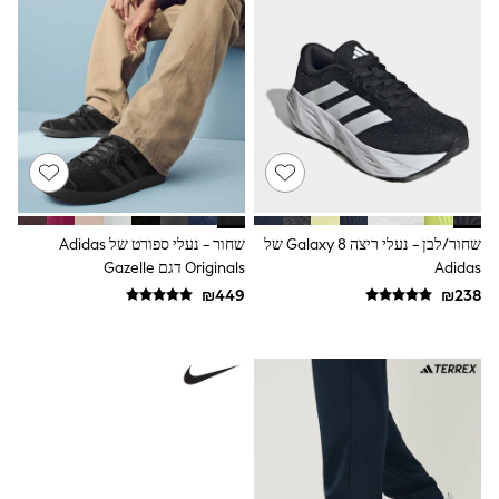
Sandals & Clogs
Baby & Toddler
Boots
Half Sizes
School Shoes
Slippers
Sneakers & Pumps
Wide Fit
Wellies
Tops
Dresses
שחור/לבן - נעלי ריצה 8 Galaxy של
שחור - נעלי ספורט של Adidas
Shorts
Adidas
Originals דגם Gazelle
Skirts
Rash Vests
Sun Safe Swimwear
Sun Hats & Caps
New in
Summer Dresses
Occasion and Party Dresses
Floral Dresses
Sequin Dresses
Short Sleeve Dresses
Longsleeve Dresses