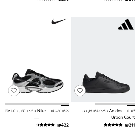
Gilets
Hooded
Parkas
Puffers
Raincoats
Shackets
T-Shirts
Pants & Chinos
Hoodies & Sweatshirts
Joggers
Underwear
Footwear
Multipack T-Shirts
Multipack Sleepsuits
Multipack Socks
Multipack Underwear
Multipack Joggers
Pyjamas & Underwear
Underwear
שחור - Adidas נעלי ספורט, דגם
אפור/שחור - Nike נעלי ריצה, דגם 5V
Pyjamas
Urban Court
Thermal
Socks
Vests
Formal Sets