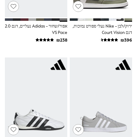
Dresses
Shoes
Skirts
All Bags & Accessories
ירוק/לבן - Nike נעלי ספורט נמוכות,
אפור/שחור - Adidas נעליים, דגם 2.0
Bags
דגם Court Vision
VS Pace
Hats
New In
Hoodies & Sweatshirts
Leggings, Joggers & Shorts
Swim
T-Shirts & Vests
Sneakers
adidas
Nike
All Baby & Nursery
New in
Rompersuits & Dungarees
Bodysuits
Shop All
BOYS
New in
50 - 98cm
98 - 116cm