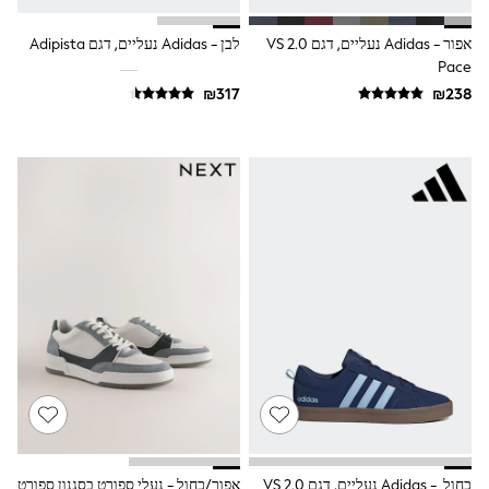
116 - 134cm
134 - 152cm
אפור - Adidas נעליים, דגם 2.0 VS
לבן - Adidas נעליים, דגם Adipista
152 - 164cm
Pace
166 - 168cm
Trending Now: Baggy Jeans
The White Edit
Trending Now: Wide Leg Trousers
Holiday Shop
Gamer
Toy Story
THE SET
Shop All Clothing
Babygrows & Sleepsuits
Bodysuits & Vests
Coats & Jackets
Hoodies
Jeans
Joggers
Jumpers & Knitwear
Loungewear
Nightwear & Pyjamas
Pants & Chinos
Polo Shirts
Schoolwear
כחול - Adidas נעליים, דגם 2.0 VS
אפור/כחול - נעלי ספורט בסגנון ספורט