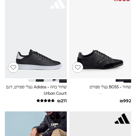
Dresses
Jeans
Jumpsuits & Playsuits
Knitwear
Loungewear
Nightwear & Pyjamas
Pants & Leggings
Occasion & Party
Schoolwear
Sets & Outfits
Shirts & Blouses
Shorts & Skirts
Sportswear
Sweatshirts & Hoodies
Swimwear
שחור - BOSS נעלי ספורט
שחור כהה - Adidas נעלי ספורט, דגם
Tops & T-shirts
Urban Court
Tracksuits
The Pink Edit
Fruit Prints
Holiday Shop
Flower Girl & Bridesmaid Outfits
Toy Story
THE SET
Shop All Footwear