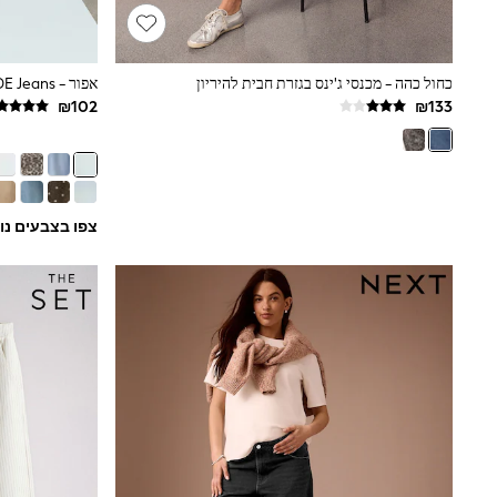
Half Sizes
School Shoes
Slippers
Sneakers & Pumps
כחול כהה - מכנסי ג'ינס בגזרת חבית להיריון
אפור - PP WIDE Jeans
Wide Fit
Wellies
Tops
Dresses
Shorts
Skirts
Rash Vests
צפו בצבעים נו
Sun Safe Swimwear
Sun Hats & Caps
New in
Summer Dresses
Occasion and Party Dresses
Floral Dresses
Sequin Dresses
Short Sleeve Dresses
Longsleeve Dresses
100% Cotton Dresses
Gilets
Hooded
Parkas