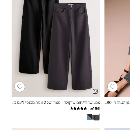
ג'ינס וינטג' - מכנסי ג'ינס בגזרה ישרה בסגנון שנות ה-90 להיריון
צבע שחור/חום שוקולד - מארז של 2 זוגות מכנסי ג'ינס בגזרה רחבה