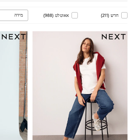
Knitwear
Loungewear
Nightwear & Pyjamas
מידה
חדש
(
211
)
אאוטלט
(
988
)
Pants & Leggings
Occasion & Party
Schoolwear
Sets & Outfits
Shirts & Blouses
Shorts & Skirts
Sportswear
Sweatshirts & Hoodies
Swimwear
Tops & T-shirts
Tracksuits
The Pink Edit
Fruit Prints
Holiday Shop
Flower Girl & Bridesmaid Outfits
Toy Story
THE SET
Shop All Footwear
Sandals & Clogs
Baby & Toddler
Boots