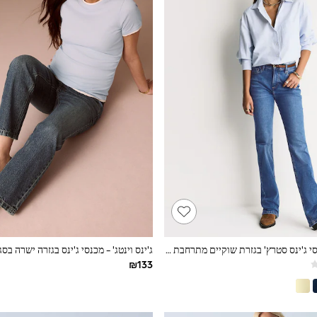
כחול בהיר - מכנסי ג'ינס סטרץ' בגזרת שוקיים מתרחבת ובגובה מותניים בינוני