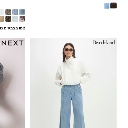
166 - 168cm
Trending Now: Baggy Jeans
The White Edit
Trending Now: Wide Leg Trousers
Holiday Shop
צפו בצבעים נו
Gamer
Toy Story
THE SET
Shop All Clothing
Babygrows & Sleepsuits
Bodysuits & Vests
Coats & Jackets
Hoodies
Jeans
Joggers
Jumpers & Knitwear
Loungewear
Nightwear & Pyjamas
Pants & Chinos
Polo Shirts
Schoolwear
Sets & Outfits
Shirts
Shorts