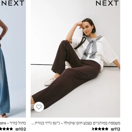
All Bags & Accessories
Bags
Hats
New In
Hoodies & Sweatshirts
Leggings, Joggers & Shorts
Swim
T-Shirts & Vests
Sneakers
adidas
Nike
All Baby & Nursery
New in
Rompersuits & Dungarees
Bodysuits
Shop All
BOYS
New in
50 - 98cm
98 - 116cm
116 - 134cm
134 - 152cm
מעטפת במותניים בצבע חום שוקולד - ג'ינס ג'רזי בגזרת רגל רחבה
כחול בהיר - PP WIDE Jeans
152 - 164cm