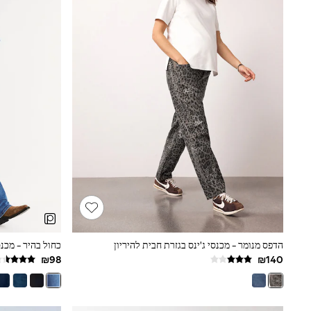
Printed T-Shirts
Plain T-Shirts
Multipacks
Top & Short Sets
Top & Legging Sets
Dungaree Sets
Tracksuits
Shop All
Angel & Rocket
Monsoon
Baker by Ted Baker
Lipsy
River Island
JoJo Maman Bebe
adidas
smALLSAINTS
Shop all
Bluey
Disney
הדפס מנומר - מכנסי ג'ינס בגזרת חבית להיריון
Paw Patrol
Lilo & Stitch
Dresses
Shoes
Skirts