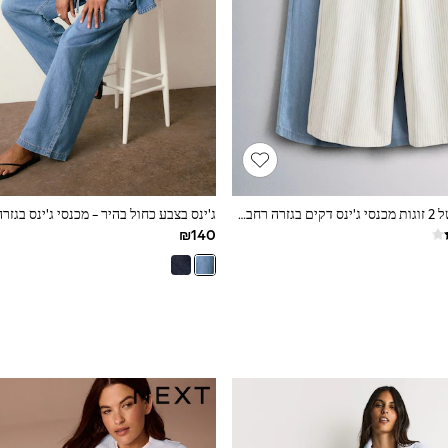
מארז The Set של 2 זוגות מכנסי ג'ינס דקים בגזרה רחבה עם גומי במותן