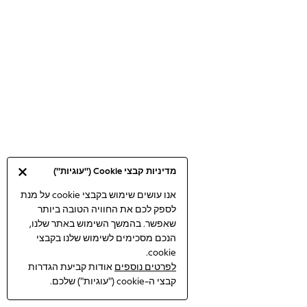
Bodysuits & Vests
Coats & Jackets
Dresses
Jeans
Jumpsuits & Playsuits
Knitwear
Loungewear
Nightwear & Pyjamas
Pants & Leggings
Occasion & Party
מדיניות קבצי Cookie ("עוגיות")
Schoolwear
Sets & Outfits
אנו עושים שימוש בקבצי cookie על מנת
לספק לכם את החוויה הטובה ביותר
Shirts & Blouses
שאפשר. בהמשך השימוש באתר שלנו,
Shorts & Skirts
הנכם מסכימים לשימוש שלנו בקבצי
Sportswear
cookie.
Sweatshirts & Hoodies
לפרטים נוספים
אודות קביעת הגדרות
Swimwear
קבצי ה-cookie ("עוגיות") שלכם.
Tops & T-shirts