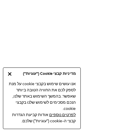
Bodysuits & Vests
Coats & Jackets
Dresses
Jeans
Jumpsuits & Playsuits
Knitwear
Loungewear
Nightwear & Pyjamas
Pants & Leggings
Occasion & Party
מדיניות קבצי Cookie ("עוגיות")
Schoolwear
Sets & Outfits
אנו עושים שימוש בקבצי cookie על מנת
לספק לכם את החוויה הטובה ביותר
Shirts & Blouses
שאפשר. בהמשך השימוש באתר שלנו,
Shorts & Skirts
הנכם מסכימים לשימוש שלנו בקבצי
Sportswear
cookie.
Sweatshirts & Hoodies
לפרטים נוספים
אודות קביעת הגדרות
Swimwear
קבצי ה-cookie ("עוגיות") שלכם.
Tops & T-shirts