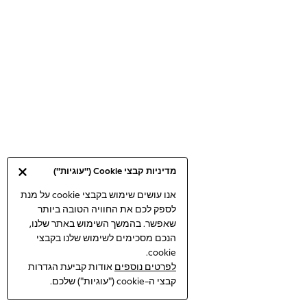
Bodysuits & Vests
Coats & Jackets
Dresses
Jeans
Jumpsuits & Playsuits
Knitwear
Loungewear
Nightwear & Pyjamas
Pants & Leggings
Occasion & Party
מדיניות קבצי Cookie ("עוגיות")
Schoolwear
Sets & Outfits
אנו עושים שימוש בקבצי cookie על מנת
לספק לכם את החוויה הטובה ביותר
Shirts & Blouses
שאפשר. בהמשך השימוש באתר שלנו,
Shorts & Skirts
הנכם מסכימים לשימוש שלנו בקבצי
Sportswear
cookie.
Sweatshirts & Hoodies
לפרטים נוספים
אודות קביעת הגדרות
Swimwear
קבצי ה-cookie ("עוגיות") שלכם.
Tops & T-shirts