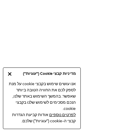
Bodysuits & Vests
Coats & Jackets
Dresses
Jeans
Jumpsuits & Playsuits
Knitwear
Loungewear
Nightwear & Pyjamas
Pants & Leggings
Occasion & Party
מדיניות קבצי Cookie ("עוגיות")
Schoolwear
Sets & Outfits
אנו עושים שימוש בקבצי cookie על מנת
לספק לכם את החוויה הטובה ביותר
Shirts & Blouses
שאפשר. בהמשך השימוש באתר שלנו,
Shorts & Skirts
הנכם מסכימים לשימוש שלנו בקבצי
Sportswear
cookie.
Sweatshirts & Hoodies
לפרטים נוספים
אודות קביעת הגדרות
Swimwear
קבצי ה-cookie ("עוגיות") שלכם.
Tops & T-shirts