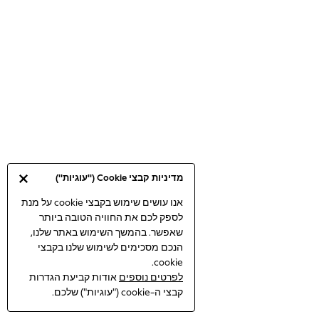
Bodysuits & Vests
Coats & Jackets
Dresses
Jeans
Jumpsuits & Playsuits
Knitwear
Loungewear
Nightwear & Pyjamas
Pants & Leggings
Occasion & Party
מדיניות קבצי Cookie ("עוגיות")
Schoolwear
Sets & Outfits
אנו עושים שימוש בקבצי cookie על מנת
לספק לכם את החוויה הטובה ביותר
Shirts & Blouses
שאפשר. בהמשך השימוש באתר שלנו,
Shorts & Skirts
הנכם מסכימים לשימוש שלנו בקבצי
Sportswear
cookie.
Sweatshirts & Hoodies
לפרטים נוספים
אודות קביעת הגדרות
Swimwear
קבצי ה-cookie ("עוגיות") שלכם.
Tops & T-shirts