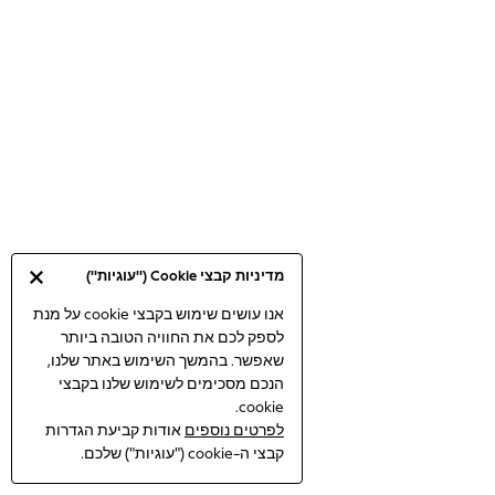
Bodysuits & Vests
Coats & Jackets
Dresses
Jeans
Jumpsuits & Playsuits
Knitwear
Loungewear
Nightwear & Pyjamas
Pants & Leggings
Occasion & Party
מדיניות קבצי Cookie ("עוגיות")
Schoolwear
Sets & Outfits
אנו עושים שימוש בקבצי cookie על מנת
לספק לכם את החוויה הטובה ביותר
Shirts & Blouses
שאפשר. בהמשך השימוש באתר שלנו,
Shorts & Skirts
הנכם מסכימים לשימוש שלנו בקבצי
Sportswear
cookie.
Sweatshirts & Hoodies
לפרטים נוספים
אודות קביעת הגדרות
Swimwear
קבצי ה-cookie ("עוגיות") שלכם.
Tops & T-shirts