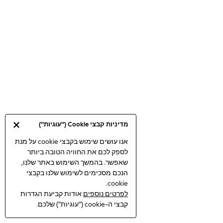
Bodysuits & Vests
Coats & Jackets
Dresses
Jeans
Jumpsuits & Playsuits
Knitwear
Loungewear
Nightwear & Pyjamas
Pants & Leggings
Occasion & Party
מדיניות קבצי Cookie ("עוגיות")
Schoolwear
Sets & Outfits
אנו עושים שימוש בקבצי cookie על מנת
לספק לכם את החוויה הטובה ביותר
Shirts & Blouses
שאפשר. בהמשך השימוש באתר שלנו,
Shorts & Skirts
הנכם מסכימים לשימוש שלנו בקבצי
Sportswear
cookie.
Sweatshirts & Hoodies
לפרטים נוספים
אודות קביעת הגדרות
Swimwear
קבצי ה-cookie ("עוגיות") שלכם.
Tops & T-shirts