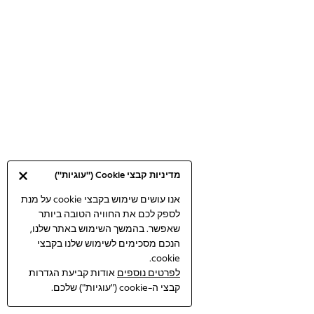
Bodysuits & Vests
Coats & Jackets
Dresses
Jeans
Jumpsuits & Playsuits
Knitwear
Loungewear
Nightwear & Pyjamas
Pants & Leggings
Occasion & Party
מדיניות קבצי Cookie ("עוגיות")
Schoolwear
Sets & Outfits
אנו עושים שימוש בקבצי cookie על מנת
לספק לכם את החוויה הטובה ביותר
Shirts & Blouses
שאפשר. בהמשך השימוש באתר שלנו,
Shorts & Skirts
הנכם מסכימים לשימוש שלנו בקבצי
Sportswear
cookie.
Sweatshirts & Hoodies
לפרטים נוספים
אודות קביעת הגדרות
Swimwear
קבצי ה-cookie ("עוגיות") שלכם.
Tops & T-shirts