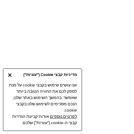
Bodysuits & Vests
Coats & Jackets
Dresses
Jeans
Jumpsuits & Playsuits
Knitwear
Loungewear
Nightwear & Pyjamas
Pants & Leggings
Occasion & Party
מדיניות קבצי Cookie ("עוגיות")
Schoolwear
Sets & Outfits
אנו עושים שימוש בקבצי cookie על מנת
לספק לכם את החוויה הטובה ביותר
Shirts & Blouses
שאפשר. בהמשך השימוש באתר שלנו,
Shorts & Skirts
הנכם מסכימים לשימוש שלנו בקבצי
Sportswear
cookie.
Sweatshirts & Hoodies
לפרטים נוספים
אודות קביעת הגדרות
Swimwear
קבצי ה-cookie ("עוגיות") שלכם.
Tops & T-shirts