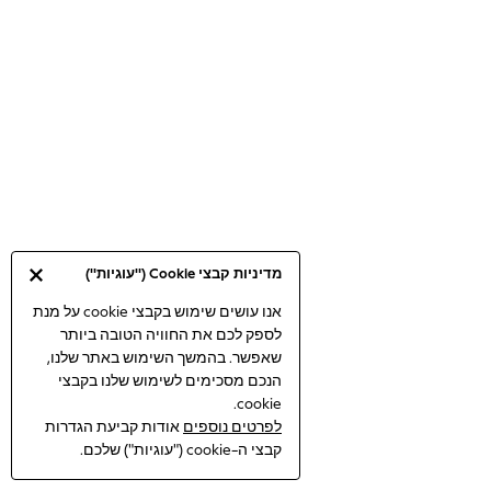
Bodysuits & Vests
Coats & Jackets
Dresses
Jeans
Jumpsuits & Playsuits
Knitwear
Loungewear
Nightwear & Pyjamas
Pants & Leggings
Occasion & Party
מדיניות קבצי Cookie ("עוגיות")
Schoolwear
Sets & Outfits
אנו עושים שימוש בקבצי cookie על מנת
לספק לכם את החוויה הטובה ביותר
Shirts & Blouses
שאפשר. בהמשך השימוש באתר שלנו,
Shorts & Skirts
הנכם מסכימים לשימוש שלנו בקבצי
Sportswear
cookie.
Sweatshirts & Hoodies
לפרטים נוספים
אודות קביעת הגדרות
Swimwear
קבצי ה-cookie ("עוגיות") שלכם.
Tops & T-shirts