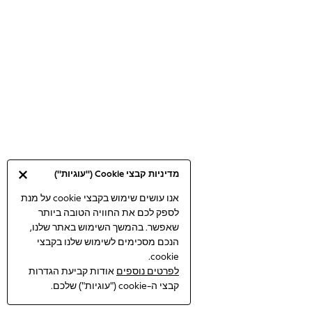
Bodysuits & Vests
Coats & Jackets
Dresses
Jeans
Jumpsuits & Playsuits
Knitwear
Loungewear
Nightwear & Pyjamas
Pants & Leggings
Occasion & Party
מדיניות קבצי Cookie ("עוגיות")
Schoolwear
Sets & Outfits
אנו עושים שימוש בקבצי cookie על מנת
לספק לכם את החוויה הטובה ביותר
Shirts & Blouses
שאפשר. בהמשך השימוש באתר שלנו,
Shorts & Skirts
הנכם מסכימים לשימוש שלנו בקבצי
Sportswear
cookie.
Sweatshirts & Hoodies
לפרטים נוספים
אודות קביעת הגדרות
Swimwear
קבצי ה-cookie ("עוגיות") שלכם.
Tops & T-shirts