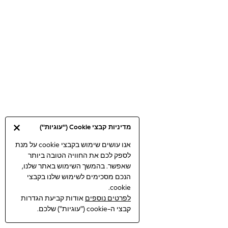
Bodysuits & Vests
Coats & Jackets
Dresses
Jeans
Jumpsuits & Playsuits
Knitwear
Loungewear
Nightwear & Pyjamas
Pants & Leggings
Occasion & Party
מדיניות קבצי Cookie ("עוגיות")
Schoolwear
Sets & Outfits
אנו עושים שימוש בקבצי cookie על מנת
לספק לכם את החוויה הטובה ביותר
Shirts & Blouses
שאפשר. בהמשך השימוש באתר שלנו,
Shorts & Skirts
הנכם מסכימים לשימוש שלנו בקבצי
Sportswear
cookie.
Sweatshirts & Hoodies
לפרטים נוספים
אודות קביעת הגדרות
Swimwear
קבצי ה-cookie ("עוגיות") שלכם.
Tops & T-shirts