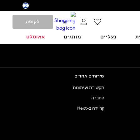
לקופה
0
ת
נעליים
מותגים
אאוטלט
שירותים אחרים
תקשורת ועיתונות
החברה
קריירה ב-Next