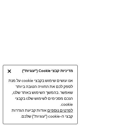
Bodysuits & Vests
Coats & Jackets
Dresses
Jeans
Jumpsuits & Playsuits
Knitwear
Loungewear
Nightwear & Pyjamas
Pants & Leggings
Occasion & Party
מדיניות קבצי Cookie ("עוגיות")
Schoolwear
Sets & Outfits
אנו עושים שימוש בקבצי cookie על מנת
לספק לכם את החוויה הטובה ביותר
Shirts & Blouses
שאפשר. בהמשך השימוש באתר שלנו,
Shorts & Skirts
הנכם מסכימים לשימוש שלנו בקבצי
Sportswear
cookie.
Sweatshirts & Hoodies
לפרטים נוספים
אודות קביעת הגדרות
Swimwear
קבצי ה-cookie ("עוגיות") שלכם.
Tops & T-shirts