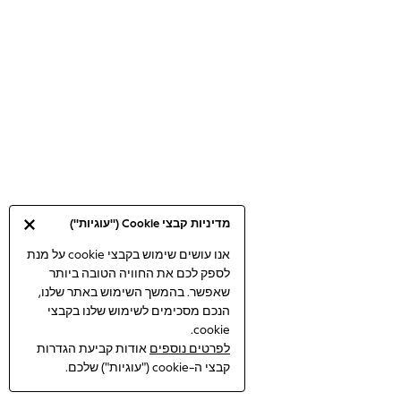
Bodysuits & Vests
Coats & Jackets
Dresses
Jeans
Jumpsuits & Playsuits
Knitwear
Loungewear
Nightwear & Pyjamas
Pants & Leggings
Occasion & Party
מדיניות קבצי Cookie ("עוגיות")
Schoolwear
Sets & Outfits
אנו עושים שימוש בקבצי cookie על מנת
לספק לכם את החוויה הטובה ביותר
Shirts & Blouses
שאפשר. בהמשך השימוש באתר שלנו,
Shorts & Skirts
הנכם מסכימים לשימוש שלנו בקבצי
Sportswear
cookie.
Sweatshirts & Hoodies
לפרטים נוספים
אודות קביעת הגדרות
Swimwear
קבצי ה-cookie ("עוגיות") שלכם.
Tops & T-shirts