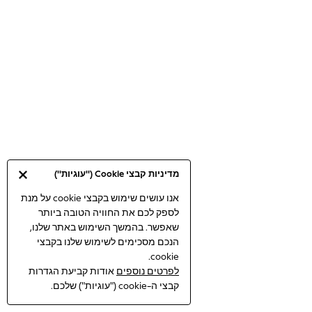
Bodysuits & Vests
Coats & Jackets
Dresses
Jeans
Jumpsuits & Playsuits
Knitwear
Loungewear
Nightwear & Pyjamas
Pants & Leggings
Occasion & Party
מדיניות קבצי Cookie ("עוגיות")
Schoolwear
Sets & Outfits
אנו עושים שימוש בקבצי cookie על מנת
לספק לכם את החוויה הטובה ביותר
Shirts & Blouses
שאפשר. בהמשך השימוש באתר שלנו,
Shorts & Skirts
הנכם מסכימים לשימוש שלנו בקבצי
Sportswear
cookie.
Sweatshirts & Hoodies
לפרטים נוספים
אודות קביעת הגדרות
Swimwear
קבצי ה-cookie ("עוגיות") שלכם.
Tops & T-shirts