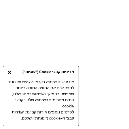
Bodysuits & Vests
Coats & Jackets
Dresses
Jeans
Jumpsuits & Playsuits
Knitwear
Loungewear
Nightwear & Pyjamas
Pants & Leggings
Occasion & Party
מדיניות קבצי Cookie ("עוגיות")
Schoolwear
Sets & Outfits
אנו עושים שימוש בקבצי cookie על מנת
לספק לכם את החוויה הטובה ביותר
Shirts & Blouses
שאפשר. בהמשך השימוש באתר שלנו,
Shorts & Skirts
הנכם מסכימים לשימוש שלנו בקבצי
Sportswear
cookie.
Sweatshirts & Hoodies
לפרטים נוספים
אודות קביעת הגדרות
Swimwear
קבצי ה-cookie ("עוגיות") שלכם.
Tops & T-shirts