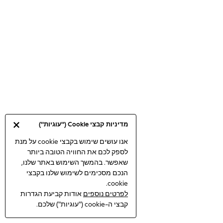
Bodysuits & Vests
Coats & Jackets
Dresses
Jeans
Jumpsuits & Playsuits
Knitwear
Loungewear
Nightwear & Pyjamas
Pants & Leggings
Occasion & Party
מדיניות קבצי Cookie ("עוגיות")
Schoolwear
Sets & Outfits
אנו עושים שימוש בקבצי cookie על מנת
לספק לכם את החוויה הטובה ביותר
Shirts & Blouses
שאפשר. בהמשך השימוש באתר שלנו,
Shorts & Skirts
הנכם מסכימים לשימוש שלנו בקבצי
Sportswear
cookie.
Sweatshirts & Hoodies
לפרטים נוספים
אודות קביעת הגדרות
Swimwear
קבצי ה-cookie ("עוגיות") שלכם.
Tops & T-shirts