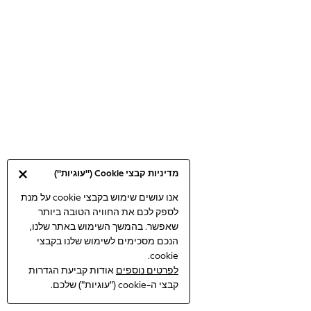
Bodysuits & Vests
Coats & Jackets
Dresses
Jeans
Jumpsuits & Playsuits
Knitwear
Loungewear
Nightwear & Pyjamas
Pants & Leggings
Occasion & Party
מדיניות קבצי Cookie ("עוגיות")
Schoolwear
Sets & Outfits
אנו עושים שימוש בקבצי cookie על מנת
לספק לכם את החוויה הטובה ביותר
Shirts & Blouses
שאפשר. בהמשך השימוש באתר שלנו,
Shorts & Skirts
הנכם מסכימים לשימוש שלנו בקבצי
Sportswear
cookie.
Sweatshirts & Hoodies
לפרטים נוספים
אודות קביעת הגדרות
Swimwear
קבצי ה-cookie ("עוגיות") שלכם.
Tops & T-shirts