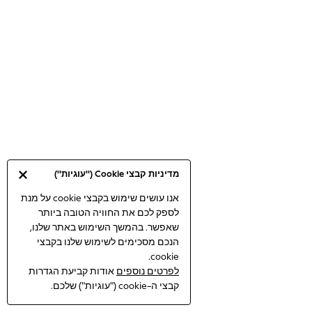
Bodysuits & Vests
Coats & Jackets
Dresses
Jeans
Jumpsuits & Playsuits
Knitwear
Loungewear
Nightwear & Pyjamas
Pants & Leggings
Occasion & Party
מדיניות קבצי Cookie ("עוגיות")
Schoolwear
Sets & Outfits
אנו עושים שימוש בקבצי cookie על מנת
לספק לכם את החוויה הטובה ביותר
Shirts & Blouses
שאפשר. בהמשך השימוש באתר שלנו,
Shorts & Skirts
הנכם מסכימים לשימוש שלנו בקבצי
Sportswear
cookie.
Sweatshirts & Hoodies
לפרטים נוספים
אודות קביעת הגדרות
Swimwear
קבצי ה-cookie ("עוגיות") שלכם.
Tops & T-shirts