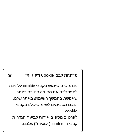
Bodysuits & Vests
Coats & Jackets
Dresses
Jeans
Jumpsuits & Playsuits
Knitwear
Loungewear
Nightwear & Pyjamas
Pants & Leggings
Occasion & Party
מדיניות קבצי Cookie ("עוגיות")
Schoolwear
Sets & Outfits
אנו עושים שימוש בקבצי cookie על מנת
לספק לכם את החוויה הטובה ביותר
Shirts & Blouses
שאפשר. בהמשך השימוש באתר שלנו,
Shorts & Skirts
הנכם מסכימים לשימוש שלנו בקבצי
Sportswear
cookie.
Sweatshirts & Hoodies
לפרטים נוספים
אודות קביעת הגדרות
Swimwear
קבצי ה-cookie ("עוגיות") שלכם.
Tops & T-shirts