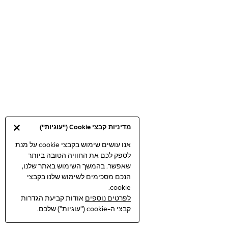
Bodysuits & Vests
Coats & Jackets
Dresses
Jeans
Jumpsuits & Playsuits
Knitwear
Loungewear
Nightwear & Pyjamas
Pants & Leggings
Occasion & Party
מדיניות קבצי Cookie ("עוגיות")
Schoolwear
Sets & Outfits
אנו עושים שימוש בקבצי cookie על מנת
לספק לכם את החוויה הטובה ביותר
Shirts & Blouses
שאפשר. בהמשך השימוש באתר שלנו,
Shorts & Skirts
הנכם מסכימים לשימוש שלנו בקבצי
Sportswear
cookie.
Sweatshirts & Hoodies
לפרטים נוספים
אודות קביעת הגדרות
Swimwear
קבצי ה-cookie ("עוגיות") שלכם.
Tops & T-shirts