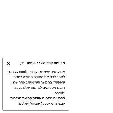
Bodysuits & Vests
Coats & Jackets
Dresses
Jeans
Jumpsuits & Playsuits
Knitwear
Loungewear
Nightwear & Pyjamas
Pants & Leggings
Occasion & Party
מדיניות קבצי Cookie ("עוגיות")
Schoolwear
Sets & Outfits
אנו עושים שימוש בקבצי cookie על מנת
לספק לכם את החוויה הטובה ביותר
Shirts & Blouses
שאפשר. בהמשך השימוש באתר שלנו,
Shorts & Skirts
הנכם מסכימים לשימוש שלנו בקבצי
Sportswear
cookie.
Sweatshirts & Hoodies
לפרטים נוספים
אודות קביעת הגדרות
Swimwear
קבצי ה-cookie ("עוגיות") שלכם.
Tops & T-shirts