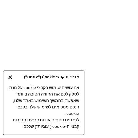
Bodysuits & Vests
Coats & Jackets
Dresses
Jeans
Jumpsuits & Playsuits
Knitwear
Loungewear
Nightwear & Pyjamas
Pants & Leggings
Occasion & Party
מדיניות קבצי Cookie ("עוגיות")
Schoolwear
Sets & Outfits
אנו עושים שימוש בקבצי cookie על מנת
לספק לכם את החוויה הטובה ביותר
Shirts & Blouses
שאפשר. בהמשך השימוש באתר שלנו,
Shorts & Skirts
הנכם מסכימים לשימוש שלנו בקבצי
Sportswear
cookie.
Sweatshirts & Hoodies
לפרטים נוספים
אודות קביעת הגדרות
Swimwear
קבצי ה-cookie ("עוגיות") שלכם.
Tops & T-shirts