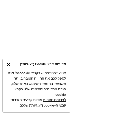
Bodysuits & Vests
Coats & Jackets
Dresses
Jeans
Jumpsuits & Playsuits
Knitwear
Loungewear
Nightwear & Pyjamas
Pants & Leggings
Occasion & Party
מדיניות קבצי Cookie ("עוגיות")
Schoolwear
Sets & Outfits
אנו עושים שימוש בקבצי cookie על מנת
לספק לכם את החוויה הטובה ביותר
Shirts & Blouses
שאפשר. בהמשך השימוש באתר שלנו,
Shorts & Skirts
הנכם מסכימים לשימוש שלנו בקבצי
Sportswear
cookie.
Sweatshirts & Hoodies
אודות קביעת הגדרות
לפרטים נוספים
Swimwear
קבצי ה-cookie ("עוגיות") שלכם.
Tops & T-shirts