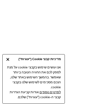
Bodysuits & Vests
Coats & Jackets
Dresses
Jeans
Jumpsuits & Playsuits
Knitwear
Loungewear
Nightwear & Pyjamas
Pants & Leggings
Occasion & Party
מדיניות קבצי Cookie ("עוגיות")
Schoolwear
Sets & Outfits
אנו עושים שימוש בקבצי cookie על מנת
לספק לכם את החוויה הטובה ביותר
Shirts & Blouses
שאפשר. בהמשך השימוש באתר שלנו,
Shorts & Skirts
הנכם מסכימים לשימוש שלנו בקבצי
Sportswear
cookie.
Sweatshirts & Hoodies
לפרטים נוספים
אודות קביעת הגדרות
Swimwear
קבצי ה-cookie ("עוגיות") שלכם.
Tops & T-shirts