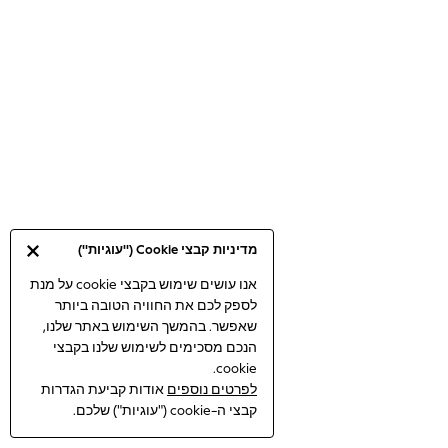
Bodysuits & Vests
Coats & Jackets
Dresses
Jeans
Jumpsuits & Playsuits
Knitwear
Loungewear
Nightwear & Pyjamas
Pants & Leggings
Occasion & Party
מדיניות קבצי Cookie ("עוגיות")
Schoolwear
Sets & Outfits
אנו עושים שימוש בקבצי cookie על מנת
לספק לכם את החוויה הטובה ביותר
Shirts & Blouses
שאפשר. בהמשך השימוש באתר שלנו,
Shorts & Skirts
הנכם מסכימים לשימוש שלנו בקבצי
Sportswear
cookie.
Sweatshirts & Hoodies
לפרטים נוספים
אודות קביעת הגדרות
Swimwear
קבצי ה-cookie ("עוגיות") שלכם.
Tops & T-shirts