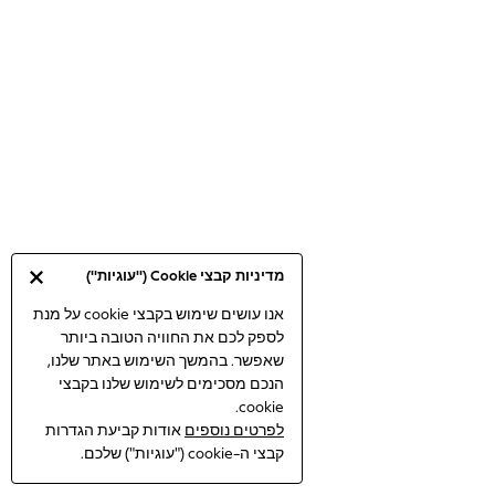
Bodysuits & Vests
Coats & Jackets
Dresses
Jeans
Jumpsuits & Playsuits
Knitwear
Loungewear
Nightwear & Pyjamas
Pants & Leggings
Occasion & Party
מדיניות קבצי Cookie ("עוגיות")
Schoolwear
Sets & Outfits
אנו עושים שימוש בקבצי cookie על מנת
לספק לכם את החוויה הטובה ביותר
Shirts & Blouses
שאפשר. בהמשך השימוש באתר שלנו,
Shorts & Skirts
הנכם מסכימים לשימוש שלנו בקבצי
Sportswear
cookie.
Sweatshirts & Hoodies
לפרטים נוספים
אודות קביעת הגדרות
Swimwear
קבצי ה-cookie ("עוגיות") שלכם.
Tops & T-shirts