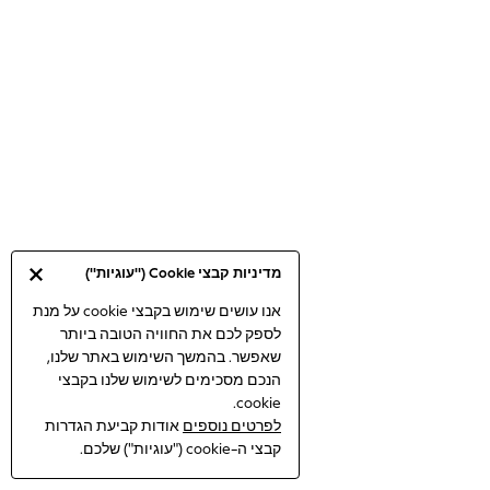
Bodysuits & Vests
Coats & Jackets
Dresses
Jeans
Jumpsuits & Playsuits
Knitwear
Loungewear
Nightwear & Pyjamas
Pants & Leggings
Occasion & Party
מדיניות קבצי Cookie ("עוגיות")
Schoolwear
Sets & Outfits
אנו עושים שימוש בקבצי cookie על מנת
לספק לכם את החוויה הטובה ביותר
Shirts & Blouses
שאפשר. בהמשך השימוש באתר שלנו,
Shorts & Skirts
הנכם מסכימים לשימוש שלנו בקבצי
Sportswear
cookie.
Sweatshirts & Hoodies
לפרטים נוספים
אודות קביעת הגדרות
Swimwear
קבצי ה-cookie ("עוגיות") שלכם.
Tops & T-shirts