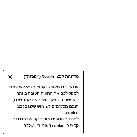
Bodysuits & Vests
Coats & Jackets
Dresses
Jeans
Jumpsuits & Playsuits
Knitwear
Loungewear
Nightwear & Pyjamas
Pants & Leggings
Occasion & Party
מדיניות קבצי Cookie ("עוגיות")
Schoolwear
Sets & Outfits
אנו עושים שימוש בקבצי cookie על מנת
לספק לכם את החוויה הטובה ביותר
Shirts & Blouses
שאפשר. בהמשך השימוש באתר שלנו,
Shorts & Skirts
הנכם מסכימים לשימוש שלנו בקבצי
Sportswear
cookie.
Sweatshirts & Hoodies
לפרטים נוספים
אודות קביעת הגדרות
Swimwear
קבצי ה-cookie ("עוגיות") שלכם.
Tops & T-shirts