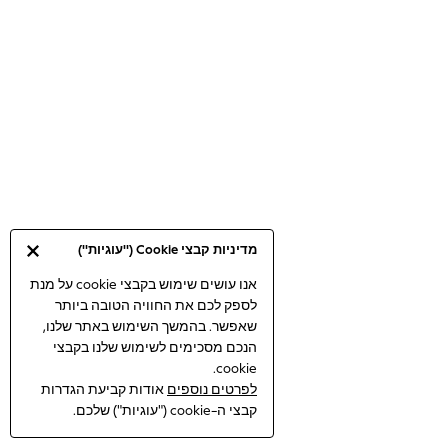
Bodysuits & Vests
Coats & Jackets
Dresses
Jeans
Jumpsuits & Playsuits
Knitwear
Loungewear
Nightwear & Pyjamas
Pants & Leggings
Occasion & Party
מדיניות קבצי Cookie ("עוגיות")
Schoolwear
Sets & Outfits
אנו עושים שימוש בקבצי cookie על מנת
לספק לכם את החוויה הטובה ביותר
Shirts & Blouses
שאפשר. בהמשך השימוש באתר שלנו,
Shorts & Skirts
הנכם מסכימים לשימוש שלנו בקבצי
Sportswear
cookie.
Sweatshirts & Hoodies
לפרטים נוספים
אודות קביעת הגדרות
Swimwear
קבצי ה-cookie ("עוגיות") שלכם.
Tops & T-shirts