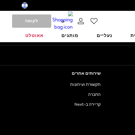
לקופה
0
ת
נעליים
מותגים
אאוטלט
שירותים אחרים
תקשורת ועיתונות
החברה
קריירה ב-Next