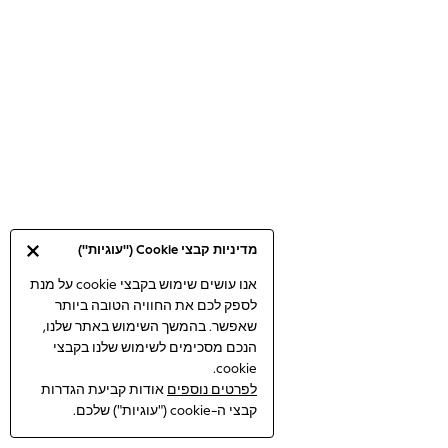
Bodysuits & Vests
Coats & Jackets
Dresses
Jeans
Jumpsuits & Playsuits
Knitwear
Loungewear
Nightwear & Pyjamas
Pants & Leggings
Occasion & Party
מדיניות קבצי Cookie ("עוגיות")
Schoolwear
Sets & Outfits
אנו עושים שימוש בקבצי cookie על מנת
לספק לכם את החוויה הטובה ביותר
Shirts & Blouses
שאפשר. בהמשך השימוש באתר שלנו,
Shorts & Skirts
הנכם מסכימים לשימוש שלנו בקבצי
Sportswear
cookie.
Sweatshirts & Hoodies
לפרטים נוספים
אודות קביעת הגדרות
Swimwear
קבצי ה-cookie ("עוגיות") שלכם.
Tops & T-shirts