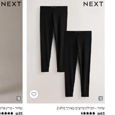
Knitwear
Loungewear
Nightwear & Pyjamas
Pants & Leggings
Occasion & Party
Schoolwear
Sets & Outfits
Shirts & Blouses
Shorts & Skirts
Sportswear
Sweatshirts & Hoodies
Swimwear
Tops & T-shirts
Tracksuits
The Pink Edit
Fruit Prints
Holiday Shop
Flower Girl & Bridesmaid Outfits
Toy Story
THE SET
Shop All Footwear
Sandals & Clogs
Baby & Toddler
שחור - חבילת טייצים באורך מלא 2
שחור - טייץ ארוך
Boots