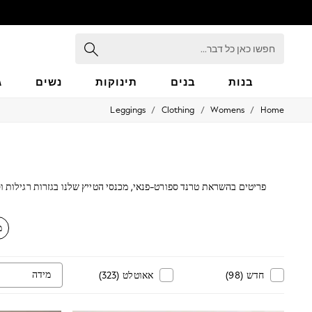
חפשו
כאן
כל
דבר...
בנות
בנים
תינוקות
נשים
ג
/
/
/
Leggings
Clothing
Womens
Home
GIRLS
New in
50 - 92cm
98 - 110cm
116 - 134cm
140 - 174cm
פריטים בהשראת טרנד ספורט-פנאי, מכנסי הטייץ שלנו בגזרות רגילות ו
152 - 164cm
166 - 168cm
All Clothing
מ
Babygrows & Sleepsuits
Bodysuits & Vests
Coats & Jackets
Dresses
מידה
חדש
(
98
)
אאוטלט
(
323
)
Jeans
Jumpsuits & Playsuits