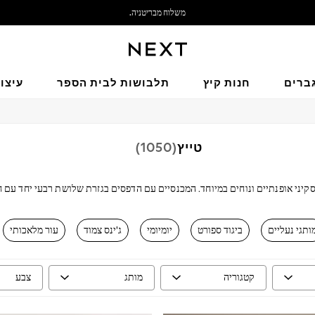
משלוח מבריטניה.
אנחנו מקבלים
ברים
חנות קיץ
תלבושות לבית הספר
עיצו
טייץ
(1050)
סקיני אופנתיים ונוחים במיוחד. המכנסיים עם הדפסים בגזרת שלושת רבעי יחד עם 
ליום רגוע עם טייץ' שחור או לו על פשטות עם
ג'גינגס
בסגנון ג'ינס.
קנו לפי קטגוריה
ותגי נעליים
ביגוד ספורט
יומיומי
ג'ינס צמוד
עור מלאכותי
סט חולצה וטייץ
טייצים
סט טייץ וחולצת סווטשירט
קטגוריה
מותג
צבע