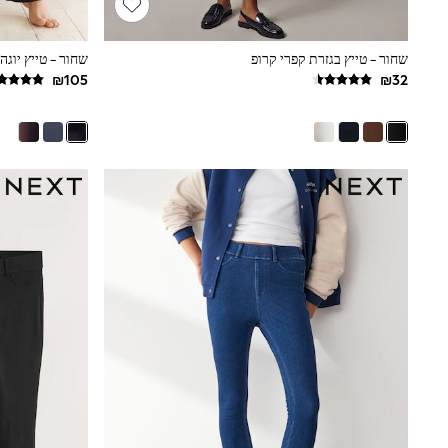
Puffers
Raincoats
Shackets
שחור - טייץ בגזרת קפרי קרופ
Dresses
T-Shirts
Leggings
Pants
Underwear
Footwear
Multipack Leggings
Multipack T-Shirts
Multipack Sleepsuits
Multipack Socks & Tights
Multipack Underwear
All Underwear
New In
Pyjamas
Thermals
Sleepsuits
Socks & Tights
All T-Shirts
Long Sleeve
Short Sleeve