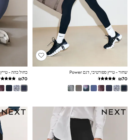
All Bags & Accessories
Bags
Hats
New In
Hoodies & Sweatshirts
Leggings, Joggers & Shorts
Swim
T-Shirts & Vests
Sneakers
adidas
Nike
All Baby & Nursery
שחור - טייץ ספורטיבי, דגם Power
כחול כהה - טייץ ספו
New in
Rompersuits & Dungarees
Bodysuits
Shop All
BOYS
New in
50 - 98cm
98 - 116cm
116 - 134cm
134 - 152cm
152 - 164cm