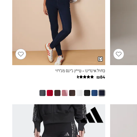
כחול אינדיגו - טייץ ג'ינס מג'רזי