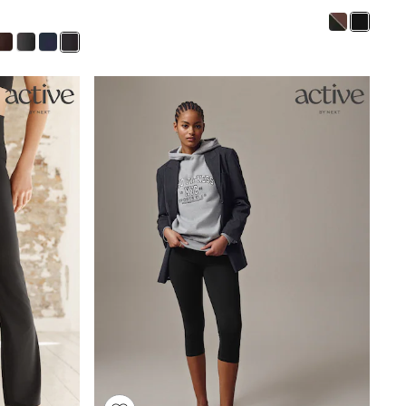
Half Sizes
School Shoes
Slippers
Sneakers & Pumps
Wide Fit
Wellies
Tops
Dresses
Shorts
Skirts
Rash Vests
Sun Safe Swimwear
Sun Hats & Caps
New in
Summer Dresses
Occasion and Party Dresses
Floral Dresses
Sequin Dresses
Short Sleeve Dresses
Longsleeve Dresses
100% Cotton Dresses
Gilets
Hooded
Parkas