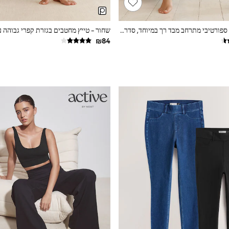
שחור - טייץ יוגה ספורטיבי מתרחב מבד רך במיוחד, סדרת Dry Tech