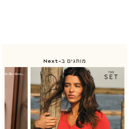
Disney
Paw Patrol
Lilo & Stitch
Dresses
Shoes
Skirts
All Bags & Accessories
Bags
Hats
מותגים ב-Next
ה-COMFORT ZONE
New In
Hoodies & Sweatshirts
Leggings, Joggers & Shorts
Swim
T-Shirts & Vests
Sneakers
adidas
Nike
All Baby & Nursery