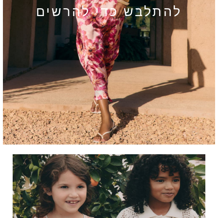
Bodysuits & Vests
להתלבש כדי להרשים
Coats & Jackets
Dresses
Jeans
Jumpsuits & Playsuits
Knitwear
Loungewear
Nightwear & Pyjamas
Pants & Leggings
Occasion & Party
Schoolwear
Sets & Outfits
Shirts & Blouses
Shorts & Skirts
Sportswear
Sweatshirts & Hoodies
Swimwear
Tops & T-shirts
Tracksuits