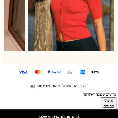
New in
Rompersuits & Dungarees
Bodysuits
Shop All
BOYS
New in
50 - 98cm
98 - 116cm
116 - 134cm
134 - 152cm
152 - 164cm
166 - 168cm
Trending Now: Baggy Jeans
The White Edit
כאן
*בכפוף לתנאים ולהגבלות. מידע נוסף
Trending Now: Wide Leg Trousers
פריטים שנצפו לאחרונה
Holiday Shop
איפוס
Gamer
מסננים
Toy Story
THE SET
הרשתות החברתיות שלנו