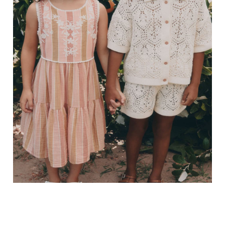
The Pink Edit
Fruit Prints
Holiday Shop
Flower Girl & Bridesmaid Outfits
Toy Story
THE SET
Shop All Footwear
Sandals & Clogs
Baby & Toddler
Boots
Half Sizes
School Shoes
Slippers
Sneakers & Pumps
Wide Fit
Wellies
Tops
Dresses
Shorts