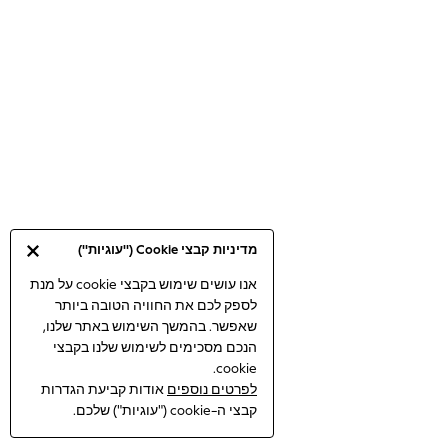
Bodysuits & Vests
Coats & Jackets
Dresses
Jeans
Jumpsuits & Playsuits
Knitwear
Loungewear
Nightwear & Pyjamas
Pants & Leggings
Occasion & Party
מדיניות קבצי Cookie ("עוגיות")
Schoolwear
Sets & Outfits
אנו עושים שימוש בקבצי cookie על מנת
לספק לכם את החוויה הטובה ביותר
Shirts & Blouses
שאפשר. בהמשך השימוש באתר שלנו,
Shorts & Skirts
הנכם מסכימים לשימוש שלנו בקבצי
Sportswear
cookie.
Sweatshirts & Hoodies
לפרטים נוספים
אודות קביעת הגדרות
Swimwear
קבצי ה-cookie ("עוגיות") שלכם.
Tops & T-shirts