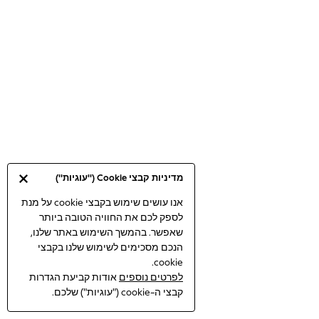
Bodysuits & Vests
Coats & Jackets
Dresses
Jeans
Jumpsuits & Playsuits
Knitwear
Loungewear
Nightwear & Pyjamas
Pants & Leggings
Occasion & Party
מדיניות קבצי Cookie ("עוגיות")
Schoolwear
Sets & Outfits
אנו עושים שימוש בקבצי cookie על מנת
לספק לכם את החוויה הטובה ביותר
Shirts & Blouses
שאפשר. בהמשך השימוש באתר שלנו,
Shorts & Skirts
הנכם מסכימים לשימוש שלנו בקבצי
Sportswear
cookie.
Sweatshirts & Hoodies
לפרטים נוספים
אודות קביעת הגדרות
Swimwear
קבצי ה-cookie ("עוגיות") שלכם.
Tops & T-shirts