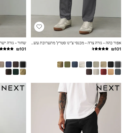
Puffers
Raincoats
Shackets
Dresses
T-Shirts
Leggings
Pants
אפור כהה - גזרה צרה - מכנסי צ'ינו סטרץ' מתערובת עשירה בכותנה
Underwear
Footwear
Multipack Leggings
Multipack T-Shirts
Multipack Sleepsuits
Multipack Socks & Tights
Multipack Underwear
All Underwear
New In
Pyjamas
Thermals
Sleepsuits
Socks & Tights
All T-Shirts
Long Sleeve
Short Sleeve