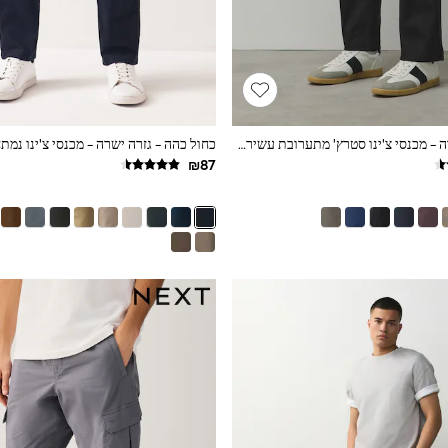
שחור - גזרה ישרה - מכנסי צ'ינו סטרץ' מתערובת עשירה בכותנה
כחול כהה - גזרה ישרה - מכנסי צ'ינו נמת