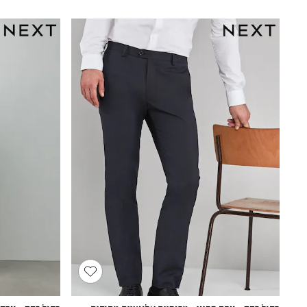
166 - 168cm
Trending Now: Baggy Jeans
The White Edit
Trending Now: Wide Leg Trousers
Holiday Shop
Gamer
Toy Story
THE SET
Shop All Clothing
Babygrows & Sleepsuits
Bodysuits & Vests
Coats & Jackets
Hoodies
Jeans
Joggers
Jumpers & Knitwear
Loungewear
Nightwear & Pyjamas
Pants & Chinos
Polo Shirts
Schoolwear
Sets & Outfits
Shirts
Shorts