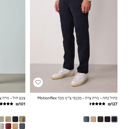
All Bags & Accessories
Bags
Hats
New In
Hoodies & Sweatshirts
Leggings, Joggers & Shorts
Swim
T-Shirts & Vests
Sneakers
adidas
Nike
All Baby & Nursery
New in
Rompersuits & Dungarees
Bodysuits
Shop All
BOYS
New in
כחול כהה - גזרה צרה - מכנסי צ'ינו מבד Motionflex
50 - 98cm
98 - 116cm
116 - 134cm
134 - 152cm
152 - 164cm