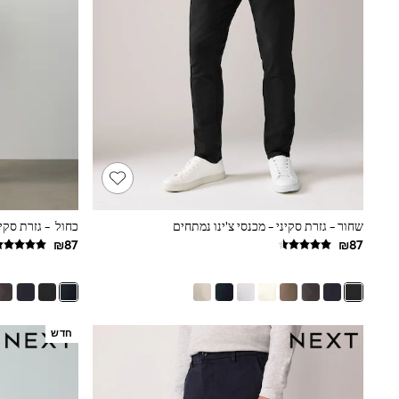
Printed T-Shirts
Plain T-Shirts
Multipacks
Top & Short Sets
Top & Legging Sets
Dungaree Sets
Tracksuits
Shop All
Angel & Rocket
Monsoon
Baker by Ted Baker
Lipsy
River Island
JoJo Maman Bebe
שחור - גזרת סקיני - מכנסי צ'ינו נמתחים
כחול - גזרת סקינ
adidas
smALLSAINTS
Shop all
Bluey
Disney
Paw Patrol
חדש
Lilo & Stitch
Dresses
Shoes
Skirts