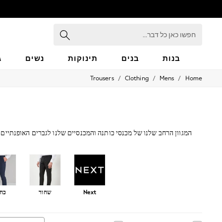
חפשו
כאן
כל
דבר...
בנות
בנים
תינוקות
נשים
ג
/
/
/
Trousers
Clothing
Mens
Home
GIRLS
New in
50 - 92cm
98 - 110cm
116 - 134cm
140 - 174cm
המגוון הרחב שלנו של מכנסי כותנה והמכנסיים שלנו לגברים האופנתיים, 
152 - 164cm
166 - 168cm
All Clothing
Babygrows & Sleepsuits
Bodysuits & Vests
Coats & Jackets
Next
שחור
כחו
Dresses
Jeans
Jumpsuits & Playsuits