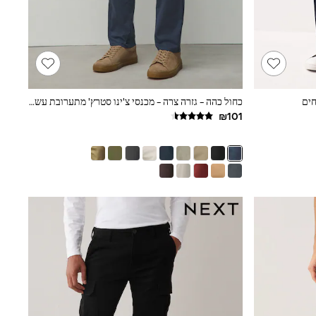
חים
כחול כהה - גזרה צרה - מכנסי צ'ינו סטרץ' מתערובת עשירה בכותנה