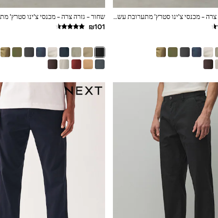
כחול כהה - גזרה צרה - מכנסי צ'ינו סטרץ' מתערובת עשירה בכותנה