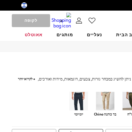
לקופה
0
ב הבית
נעליים
מותגים
אאוטלט
תן להשיג במבחר גזרות, צבעים, דוגמאות, מידות ואורכים,
+ לקרוא יותר
אל, טרנינגים נוחים, מכנסי דגמ״ח קלאסיים וקולקציית Motion Flex שמשלבים בין לוק אלגנטי לקז'ואל. מכנסיים אפורים רב תכליתיים או מכנסי משבצות
"ח
בד כותנה Chino
יומיומי