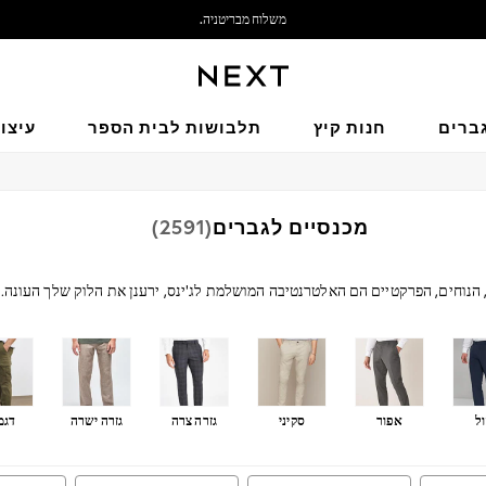
משלוח מבריטניה.
אנחנו מקבלים
ברים
חנות קיץ
תלבושות לבית הספר
עיצו
מכנסיים לגברים
(2591)
הנוחים, הפרקטיים הם האלטרנטיבה המושלמת לג'ינס, ירענן את הלוק שלך העונה. ני
שיתאימו לסגנון שלך. מחפשים נוחות? יש לנו מכנסי כותנה קז׳ו
קנו לפי קטגוריה
בשילוב חולצה למשרד או לאירועים רשמיים.
מכנסיים
מכנסי חליפה
סט מכנסיים וז'קט
ל
אפור
סקיני
גזרה צרה
גזרה ישרה
דגמ