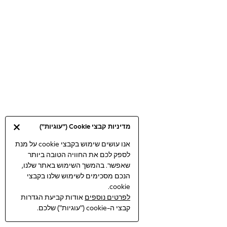
Bodysuits & Vests
Coats & Jackets
Dresses
Jeans
Jumpsuits & Playsuits
Knitwear
Loungewear
Nightwear & Pyjamas
Pants & Leggings
Occasion & Party
מדיניות קבצי Cookie ("עוגיות")
Schoolwear
Sets & Outfits
אנו עושים שימוש בקבצי cookie על מנת
לספק לכם את החוויה הטובה ביותר
Shirts & Blouses
שאפשר. בהמשך השימוש באתר שלנו,
Shorts & Skirts
הנכם מסכימים לשימוש שלנו בקבצי
Sportswear
cookie.
Sweatshirts & Hoodies
לפרטים נוספים
אודות קביעת הגדרות
Swimwear
קבצי ה-cookie ("עוגיות") שלכם.
Tops & T-shirts