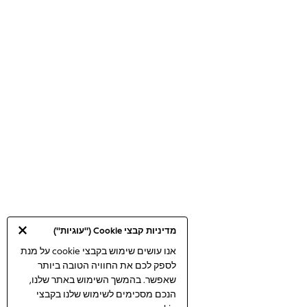
100% Cotton Dresses
Gilets
Hooded
Parkas
Puffers
Raincoats
Shackets
Dresses
T-Shirts
Leggings
Pants
Underwear
Footwear
Multipack Leggings
Multipack T-Shirts
Multipack Sleepsuits
Multipack Socks & Tights
Multipack Underwear
מדיניות קבצי Cookie ("עוגיות")
All Underwear
New In
אנו עושים שימוש בקבצי cookie על מנת
Pyjamas
לספק לכם את החוויה הטובה ביותר
Thermals
שאפשר. בהמשך השימוש באתר שלנו,
Sleepsuits
הנכם מסכימים לשימוש שלנו בקבצי
Socks & Tights