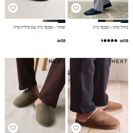
100% Cotton Dresses
Gilets
Hooded
Parkas
Puffers
כחול כהה - כפכפי בית
שחור - כפכפי בית עם סוליה צרה
Raincoats
Shackets
Dresses
T-Shirts
Leggings
Pants
Underwear
Footwear
Multipack Leggings
Multipack T-Shirts
Multipack Sleepsuits
Multipack Socks & Tights
Multipack Underwear
All Underwear
New In
Pyjamas
Thermals
Sleepsuits
Socks & Tights