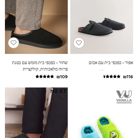
Dresses
Jeans
Jumpsuits & Playsuits
Knitwear
Loungewear
Nightwear & Pyjamas
Pants & Leggings
Occasion & Party
Schoolwear
Sets & Outfits
Shirts & Blouses
אפור - כפכפי בית עם אבזם
שחור - כפכפי בית מזמש עם בטנת
Shorts & Skirts
פרווה מלאכותית, קולקציית
Sportswear
Signature
Sweatshirts & Hoodies
Swimwear
Tops & T-shirts
Tracksuits
The Pink Edit
Fruit Prints
Holiday Shop
Flower Girl & Bridesmaid Outfits
Toy Story
THE SET
Shop All Footwear