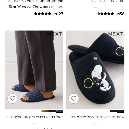
חום בהיר - כפכפי בית
Vanilla Underground נעלי בית עם
Dresses
עיטור Chewbacca של Star Wars
Shoes
Skirts
All Bags & Accessories
Bags
Hats
New In
Hoodies & Sweatshirts
Leggings, Joggers & Shorts
Swim
T-Shirts & Vests
Sneakers
adidas
Nike
All Baby & Nursery
New in
Rompersuits & Dungarees
Bodysuits
Shop All
BOYS
New in
שחור סנופי - כפכפי מיול מבד מגבת
כחול כהה - כפכפי בית עם סוליה צרה
50 - 98cm
98 - 116cm