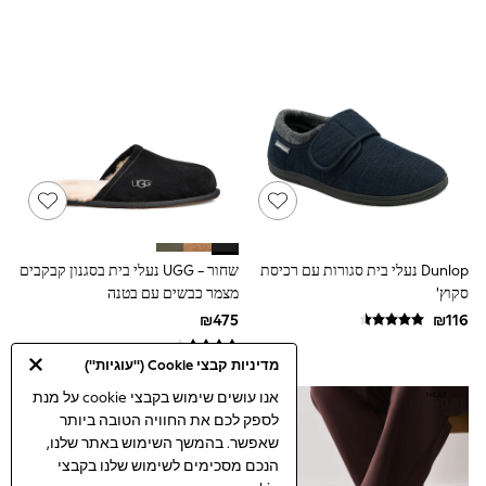
Gilets
Hooded
Parkas
Puffers
Raincoats
Shackets
T-Shirts
Pants & Chinos
Hoodies & Sweatshirts
Joggers
Underwear
Footwear
Multipack T-Shirts
Dunlop נעלי בית סגורות עם רכיסת
שחור - UGG נעלי בית בסגנון קבקבים
Multipack Sleepsuits
Multipack Socks
סקוץ'
מצמר כבשים עם בטנה
Multipack Underwear
Multipack Joggers
Pyjamas & Underwear
מדיניות קבצי Cookie ("עוגיות")
Underwear
Pyjamas
אנו עושים שימוש בקבצי cookie על מנת
Thermal
לספק לכם את החוויה הטובה ביותר
Socks
שאפשר. בהמשך השימוש באתר שלנו,
Vests
הנכם מסכימים לשימוש שלנו בקבצי
Formal Sets