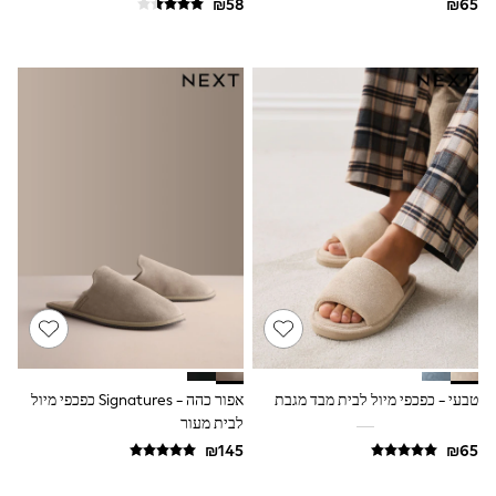
116 - 134cm
134 - 152cm
152 - 164cm
166 - 168cm
Trending Now: Baggy Jeans
The White Edit
Trending Now: Wide Leg Trousers
Holiday Shop
Gamer
Toy Story
THE SET
Shop All Clothing
Babygrows & Sleepsuits
Bodysuits & Vests
Coats & Jackets
Hoodies
Jeans
Joggers
Jumpers & Knitwear
טבעי - כפכפי מיול לבית מבד מגבת
אפור כהה - Signatures כפכפי מיול
Loungewear
לבית מעור
Nightwear & Pyjamas
Pants & Chinos
Polo Shirts
Schoolwear