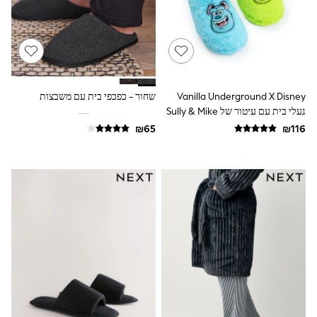
Sandals & Clogs
Baby & Toddler
Boots
Half Sizes
School Shoes
Slippers
Sneakers & Pumps
Vanilla Underground X Disney
שחור - כפכפי בית עם משבצות
Wide Fit
נעלי בית עם עיטור של Sully & Mike
Wellies
מ-Monsters Inc
Tops
Dresses
Shorts
Skirts
Rash Vests
Sun Safe Swimwear
Sun Hats & Caps
New in
Summer Dresses
Occasion and Party Dresses
Floral Dresses
Sequin Dresses
Short Sleeve Dresses
Longsleeve Dresses