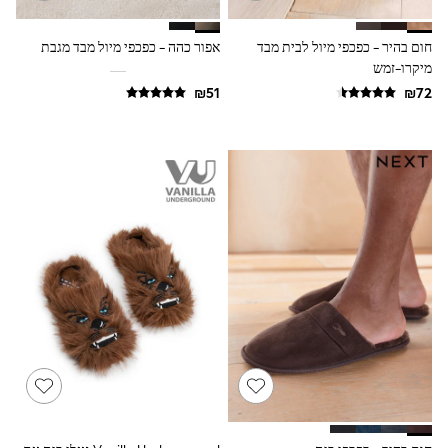
All T-Shirts
Long Sleeve
חום בהיר - כפכפי מיול לבית מבד
אפור כהה - כפכפי מיול מבד מגבת
Short Sleeve
Printed T-Shirts
מיקרו-זמש
Plain T-Shirts
Multipacks
Top & Short Sets
Top & Legging Sets
Dungaree Sets
Tracksuits
Shop All
Angel & Rocket
Monsoon
Baker by Ted Baker
Lipsy
River Island
JoJo Maman Bebe
adidas
smALLSAINTS
Shop all
Bluey
Disney
Paw Patrol
Lilo & Stitch