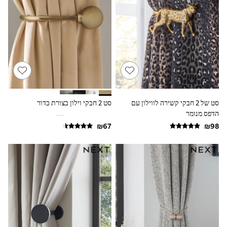
Dresses
Jeans
Jumpsuits & Playsuits
Knitwear
Loungewear
Nightwear & Pyjamas
Pants & Leggings
Occasion & Party
Schoolwear
Sets & Outfits
Shirts & Blouses
סט של 2 חבקי קשירה לווילון עם
סט 2 חבקי וילון בצורת כדור
Shorts & Skirts
הדפס מנומר
Sportswear
Sweatshirts & Hoodies
Swimwear
Tops & T-shirts
Tracksuits
The Pink Edit
Fruit Prints
Holiday Shop
Flower Girl & Bridesmaid Outfits
Toy Story
THE SET
Shop All Footwear