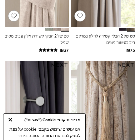
Gilets
Hooded
Parkas
Puffers
Raincoats
Shackets
סט של 2 חבלי קשירה לוילון במרקם
סט של 2 חבקי קשירת וילון עבים מסיב
T-Shirts
ריב בעיטור ניטים
Pants & Chinos
שניל
Hoodies & Sweatshirts
Joggers
Underwear
Footwear
Multipack T-Shirts
Multipack Sleepsuits
Multipack Socks
Multipack Underwear
Multipack Joggers
Pyjamas & Underwear
Underwear
Pyjamas
Thermal
מדיניות קבצי Cookie ("עוגיות")
Socks
אנו עושים שימוש בקבצי cookie על מנת
Vests
לספק לכם את החוויה הטובה ביותר
Formal Sets