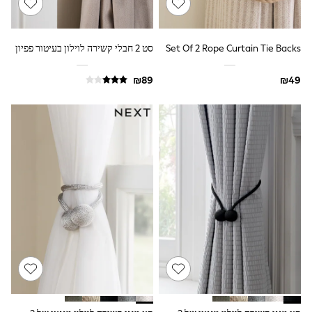
100% Cotton Dresses
Gilets
Hooded
Parkas
Set Of 2 Rope Curtain Tie Backs
סט 2 חבלי קשירה לוילון בעיטור פפיון
Puffers
Raincoats
Shackets
Dresses
T-Shirts
Leggings
Pants
Underwear
Footwear
Multipack Leggings
Multipack T-Shirts
Multipack Sleepsuits
Multipack Socks & Tights
Multipack Underwear
All Underwear
New In
Pyjamas
Thermals
Sleepsuits
Socks & Tights