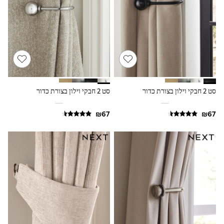
Sets & Outfits
Shirts
Shorts
Sportswear
Suits & Waistcoats
Sweatshirts & Hoodies
Swimwear
T-Shirts
Tracksuits
סט 2 חבקי וילון בצורת כדור
סט 2 חבקי וילון בצורת כדור
100% Cotton Clothing
Tops & T-Shirts
Shorts
Sandals & Sliders
Rash Vests
Sun Safe Swimwear
Sun Hats & Caps
Shop All Footwear
Boots
School Shoes
Slippers
Sneakers & Pumps
Wide Fit
Fleeces