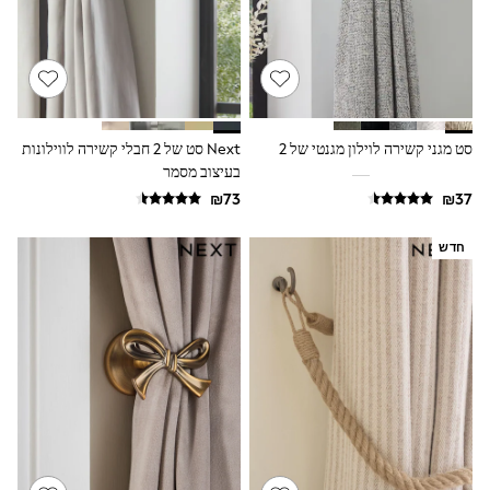
Sandals & Clogs
Baby & Toddler
Boots
Half Sizes
School Shoes
Slippers
Sneakers & Pumps
סט מגני קשירה לוילון מגנטי של 2
Next סט של 2 חבלי קשירה לווילונות
Wide Fit
בעיצוב מסמר
Wellies
Tops
Dresses
Shorts
חדש
Skirts
Rash Vests
Sun Safe Swimwear
Sun Hats & Caps
New in
Summer Dresses
Occasion and Party Dresses
Floral Dresses
Sequin Dresses
Short Sleeve Dresses
Longsleeve Dresses