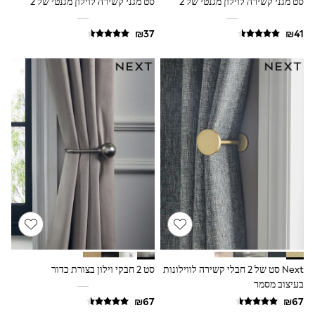
סט מגני קשירה לוילון מגנטי של 2
סט מגני קשירה לוילון מגנטי של 2
All T-Shirts
Long Sleeve
Short Sleeve
Printed T-Shirts
Plain T-Shirts
Multipacks
Top & Short Sets
Top & Legging Sets
Dungaree Sets
Tracksuits
Shop All
Angel & Rocket
Monsoon
Baker by Ted Baker
Lipsy
River Island
JoJo Maman Bebe
adidas
smALLSAINTS
Shop all
Next סט של 2 חבלי קשירה לווילונות
סט 2 חבקי וילון בצורת כדור
Bluey
בעיצוב מסמר
Disney
Paw Patrol
Lilo & Stitch