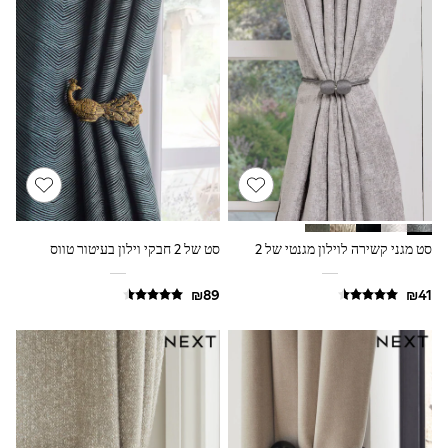
116 - 134cm
134 - 152cm
152 - 164cm
166 - 168cm
Trending Now: Baggy Jeans
The White Edit
Trending Now: Wide Leg Trousers
Holiday Shop
Gamer
Toy Story
THE SET
Shop All Clothing
Babygrows & Sleepsuits
סט מגני קשירה לוילון מגנטי של 2
סט של 2 חבקי וילון בעיטור טווס
Bodysuits & Vests
Coats & Jackets
Hoodies
Jeans
Joggers
Jumpers & Knitwear
Loungewear
Nightwear & Pyjamas
Pants & Chinos
Polo Shirts
Schoolwear