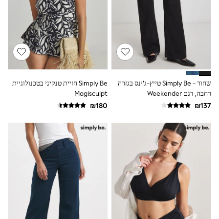
Plain T-Shirts
Multipacks
Top & Short Sets
Top & Legging Sets
Dungaree Sets
Tracksuits
Shop All
Angel & Rocket
Monsoon
שחור - Simply Be טייץ-ג'ינס בגזרה
Simply Be חזיית טנקיני בטכנולוגיית
Baker by Ted Baker
רחבה, דגם Weekender
Magisculpt
Lipsy
River Island
JoJo Maman Bebe
adidas
smALLSAINTS
Shop all
Bluey
Disney
Paw Patrol
Lilo & Stitch
Dresses
Shoes
Skirts
All Bags & Accessories