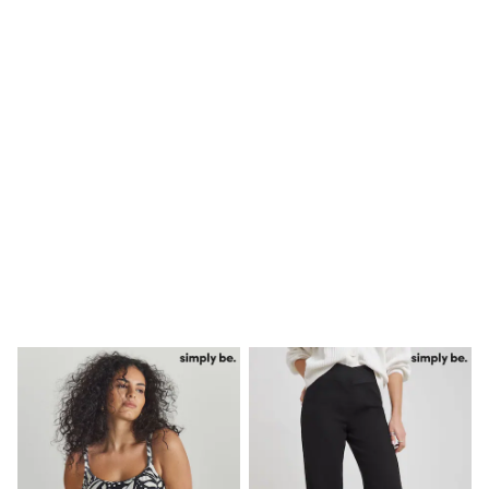
Puffers
Raincoats
Shackets
Dresses
T-Shirts
Leggings
Pants
Underwear
Footwear
Multipack Leggings
Multipack T-Shirts
Multipack Sleepsuits
Multipack Socks & Tights
Multipack Underwear
All Underwear
New In
Pyjamas
Thermals
Sleepsuits
Socks & Tights
All T-Shirts
Long Sleeve
Short Sleeve
Printed T-Shirts