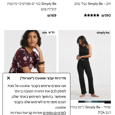
זהב - Simply Be נעלי עקב
Simply Be בגד ים ספורטיבי בדוגמת
Suits & Waistcoats
Sweatshirts & Hoodies
קוביות צבע
Swimwear
T-Shirts
Tracksuits
100% Cotton Clothing
Tops & T-Shirts
חדש
Shorts
Sandals & Sliders
Rash Vests
Sun Safe Swimwear
Sun Hats & Caps
Shop All Footwear
Boots
School Shoes
Slippers
מדיניות קבצי Cookie ("עוגיות")
Sneakers & Pumps
אנו עושים שימוש בקבצי cookie על מנת
Wide Fit
לספק לכם את החוויה הטובה ביותר
Fleeces
Gilets
שאפשר. בהמשך השימוש באתר שלנו,
Hooded
הנכם מסכימים לשימוש שלנו בקבצי
Parkas
שחור - Simply Be ג'ינס בגזרה ישרה,
Simply Be שמלת מידי במרקם רך
cookie.
Puffers
דגם 7/24
במיוחד עם תפר אסימטרי
לפרטים נוספים
אודות קביעת הגדרות