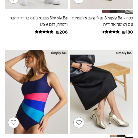
Trending Now: Baggy Jeans
The White Edit
Trending Now: Wide Leg Trousers
כסף - Simply Be נעלי עקב אלגנטיות
Simply Be מכנסי ג'ינס בגזרה רחבה
Holiday Shop
עם רצועה אחורית
ורפויה, דגם 1/99
Gamer
Toy Story
THE SET
Shop All Clothing
Babygrows & Sleepsuits
Bodysuits & Vests
Coats & Jackets
Hoodies
Jeans
Joggers
Jumpers & Knitwear
Loungewear
Nightwear & Pyjamas
Pants & Chinos
Polo Shirts
Schoolwear
Sets & Outfits
Shirts
Shorts
Sportswear