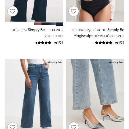
Bags
Hats
New In
Hoodies & Sweatshirts
Leggings, Joggers & Shorts
Simply Be תחתוני ביקיני מחטבים
כחול כהה - Simply Be טייץ-ג'ינס
Swim
בחיטוב מלא בשילוב Magisculpt
בגזרה רחבה
T-Shirts & Vests
Sneakers
adidas
Nike
All Baby & Nursery
New in
Rompersuits & Dungarees
Bodysuits
Shop All
BOYS
New in
50 - 98cm
98 - 116cm
116 - 134cm
134 - 152cm
152 - 164cm
166 - 168cm