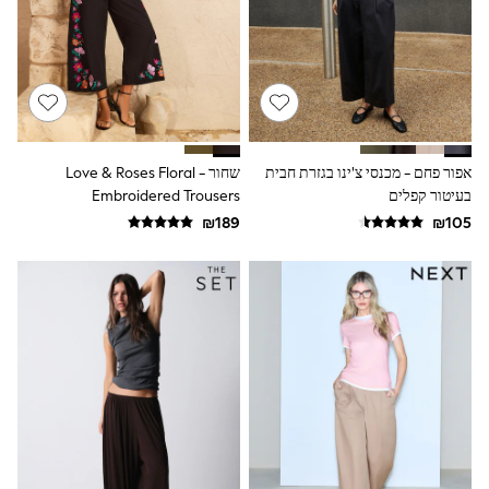
Sandals & Clogs
Baby & Toddler
Boots
Half Sizes
School Shoes
Slippers
Sneakers & Pumps
Wide Fit
אפור פחם - מכנסי צ'ינו בגזרת חבית
שחור - Love & Roses Floral
Wellies
בעיטור קפלים
Embroidered Trousers
Tops
Dresses
Shorts
Skirts
Rash Vests
Sun Safe Swimwear
Sun Hats & Caps
New in
Summer Dresses
Occasion and Party Dresses
Floral Dresses
Sequin Dresses
Short Sleeve Dresses
Longsleeve Dresses