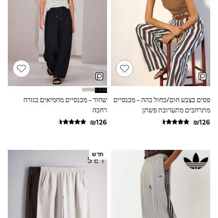
Gilets
Hooded
Parkas
Puffers
Raincoats
Shackets
T-Shirts
Pants & Chinos
Hoodies & Sweatshirts
Joggers
Underwear
פסים בצבע חום/כחול כהה - מכנסיים
שחור - מכנסיים מחמיאים בגזרה
Footwear
מתרחבים מתערובת פשתן
רחבה
Multipack T-Shirts
Multipack Sleepsuits
Multipack Socks
Multipack Underwear
Multipack Joggers
חדש
Pyjamas & Underwear
Underwear
Pyjamas
Thermal
Socks
Vests
Formal Sets