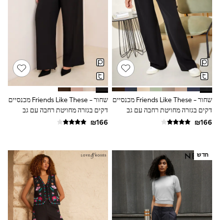
Dresses
Jeans
Jumpsuits & Playsuits
Knitwear
Loungewear
Nightwear & Pyjamas
Pants & Leggings
Occasion & Party
Schoolwear
Sets & Outfits
Shirts & Blouses
שחור - Friends Like These מכנסיים
שחור - Friends Like These מכנסיים
Shorts & Skirts
דקים בגזרה מחויטת רחבה עם גב
דקים בגזרה מחויטת רחבה עם גב
Sportswear
אלסטי
אלסטי
Sweatshirts & Hoodies
Swimwear
Tops & T-shirts
Tracksuits
חדש
The Pink Edit
Fruit Prints
Holiday Shop
Flower Girl & Bridesmaid Outfits
Toy Story
THE SET
Shop All Footwear