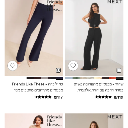
116 - 134cm
134 - 152cm
152 - 164cm
166 - 168cm
Trending Now: Baggy Jeans
The White Edit
Trending Now: Wide Leg Trousers
Holiday Shop
Gamer
Toy Story
THE SET
Shop All Clothing
Babygrows & Sleepsuits
Bodysuits & Vests
Coats & Jackets
Hoodies
שחור - מכנסיים מתערובת פשתן
כחול כהה - Friends Like These
Jeans
בגזרה רחבה עם חזית אלגנטית
מכנסיים מתרחבים מחטבים מבד
Joggers
סטרץ'
Jumpers & Knitwear
Loungewear
Nightwear & Pyjamas
Pants & Chinos
Polo Shirts
Schoolwear