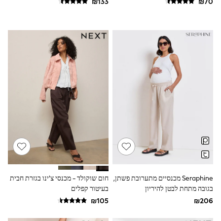
Dresses
Shoes
Skirts
All Bags & Accessories
Bags
Hats
New In
Hoodies & Sweatshirts
Leggings, Joggers & Shorts
Swim
T-Shirts & Vests
Sneakers
adidas
Nike
All Baby & Nursery
New in
Rompersuits & Dungarees
Bodysuits
Shop All
Seraphine מכנסיים מתערובת פשתן,
חום שוקולד - מכנסי צ'ינו בגזרת חבית
BOYS
בגובה מתחת לבטן להיריון
בעיטור קפלים
New in
50 - 98cm
98 - 116cm